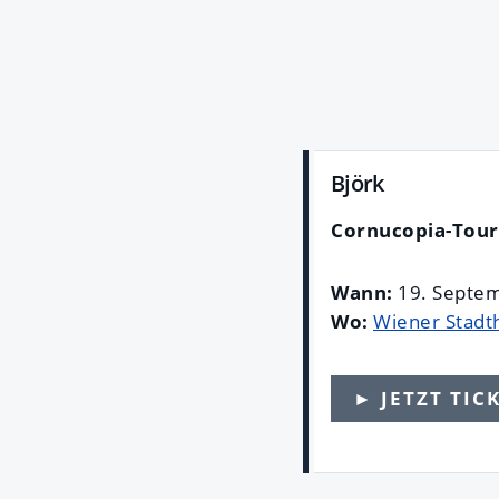
Björk
Cornucopia-Tour
Wann:
19. Septem
Wo:
Wiener Stadth
► JETZT TIC