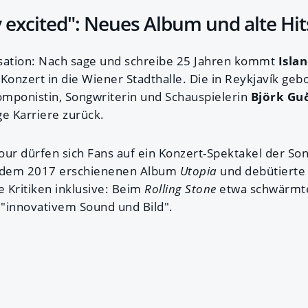
ly excited": Neues Album und alte Hit
ensation: Nach sage und schreibe 25 Jahren kommt
Isla
 Konzert in die Wiener Stadthalle. Die in Reykjavík geb
mponistin, Songwriterin und Schauspielerin
Björk Gu
ge Karriere zurück.
our dürfen sich Fans auf ein Konzert-Spektakel der So
f dem 2017 erschienenen Album
Utopia
und debütierte
 Kritiken inklusive: Beim
Rolling Stone
etwa schwärmt
 "innovativem Sound und Bild".