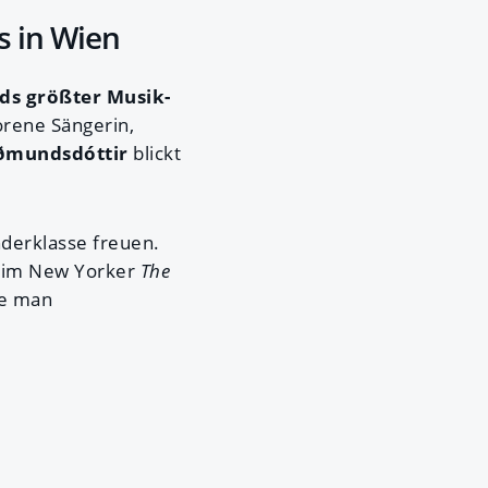
s in Wien
nds größter Musik-
orene Sängerin,
ðmundsdóttir
blickt
nderklasse freuen.
 im New Yorker
The
e man