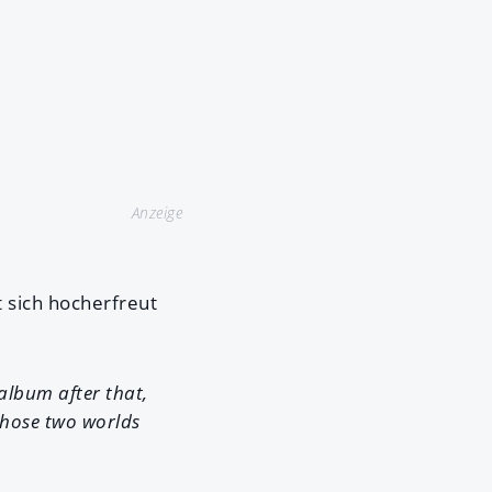
Anzeige
t sich hocherfreut
album after that,
 those two worlds