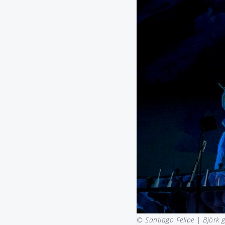
© Santiago Felipe |
Björk 