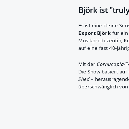
Björk ist "tru
Es ist eine kleine S
Export Björk
für ein
Musikproduzentin, Ko
auf eine fast 40-jähri
Mit der
Cornucopia
-T
Die Show basiert au
Shed
– herausragende
überschwänglich von