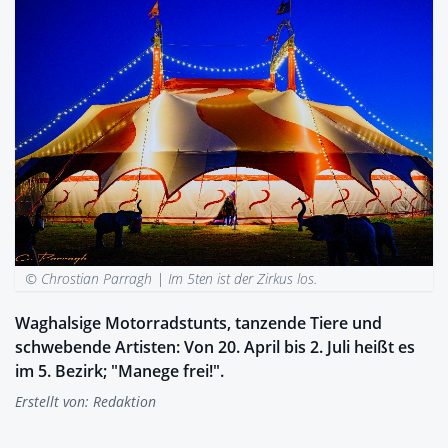
© Chrostian Parragh |
Im 5ten ist der Zirkus los.
Waghalsige Motorradstunts, tanzende Tiere und
schwebende Artisten: Von 20. April bis 2. Juli heißt es
im 5. Bezirk; "Manege frei!".
Erstellt von:
Redaktion