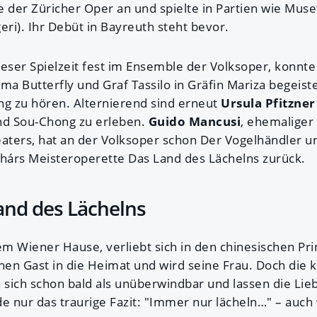
der Züricher Oper an und spielte in Partien wie Mus
Algeri). Ihr Debüt in Bayreuth steht bevor.
dieser Spielzeit fest im Ensemble der Volksoper, konnt
ma Butterfly und Graf Tassilo in Gräfin Mariza begeiste
ng zu hören. Alternierend sind erneut
Ursula Pfitzne
und Sou-Chong zu erleben.
Guido Mancusi
, ehemaliger
eaters, hat an der Volksoper schon Der Vogelhändler u
 Lehárs Meisteroperette Das Land des Lächelns zurück.
Land des Lächelns
em Wiener Hause, verliebt sich in den chinesischen Pr
hen Gast in die Heimat und wird seine Frau. Doch die k
sich schon bald als unüberwindbar und lassen die Li
de nur das traurige Fazit: "Immer nur lächeln…" – auc