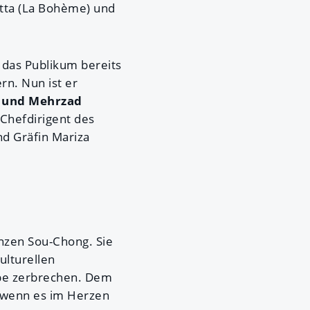
etta (La Bohème) und
e das Publikum bereits
rn. Nun ist er
r und Mehrzad
 Chefdirigent des
nd Gräfin Mariza
inzen Sou-Chong. Sie
ulturellen
ebe zerbrechen. Dem
h wenn es im Herzen