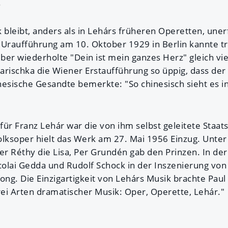
.
leibt, anders als in Lehárs früheren Operetten, unerf
 Uraufführung am 10. Oktober 1929 in Berlin kannte t
ber wiederholte "Dein ist mein ganzes Herz" gleich vi
arischka die Wiener Erstaufführung so üppig, dass der
sische Gesandte bemerkte: "So chinesisch sieht es in
für Franz Lehár war die von ihm selbst geleitete Staa
olksoper hielt das Werk am 27. Mai 1956 Einzug. Unte
er Réthy die Lisa, Per Grundén gab den Prinzen. In der
olai Gedda und Rudolf Schock in der Inszenierung vo
ong. Die Einzigartigkeit von Lehárs Musik brachte Paul
rei Arten dramatischer Musik: Oper, Operette, Lehár."