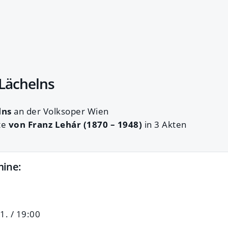
Lächelns
lns
an der Volksoper Wien
te
von Franz Lehár (1870 – 1948)
in 3 Akten
mine:
1. / 19:00