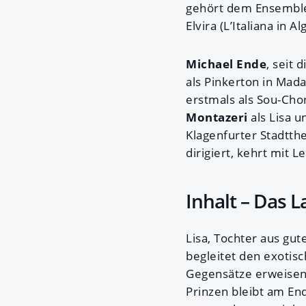
gehört dem Ensemble 
Elvira (L’Italiana in 
Michael Ende
, seit 
als Pinkerton in Mada
erstmals als Sou-Cho
Montazeri
als Lisa 
Klagenfurter Stadtth
dirigiert, kehrt mit
Inhalt – Das 
Lisa, Tochter aus gut
begleitet den exotisc
Gegensätze erweisen 
Prinzen bleibt am En