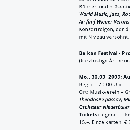
Bühnen und präsent
World Music, Jazz, Ro
An fünf Wiener Verans
Konzertreigen, der d
mit Niveau versöhnt.
Balkan Festival - P
(kurzfristige Änderu
Mo., 30.03. 2009: Au
Beginn: 20:00 Uhr
Ort: Musikverein – G
Theodosii Spassov, Mi
Orchester Niederöste
Tickets:
Jugend-Ticke
15,–, Einzelkarten: € 