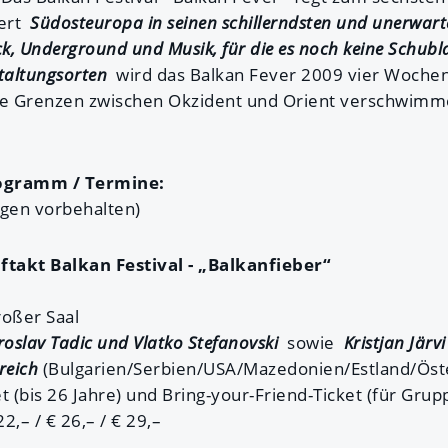
iert
Südosteuropa in seinen schillerndsten und unerwart
ck, Underground und Musik, für die es noch keine Schubl
taltungsorten
wird das Balkan Fever 2009 vier Wochen 
ie Grenzen zwischen Okzident und Orient verschwimme
rogramm / Termine:
ngen vorbehalten)
ftakt Balkan Festival - „Balkanfieber“
roßer Saal
roslav Tadic und Vlatko Stefanovski
sowie
Kristjan Järv
rreich
(Bulgarien/Serbien/USA/Mazedonien/Estland/Öst
t (bis 26 Jahre) und Bring-your-Friend-Ticket (für Gru
22,– / € 26,– / € 29,–