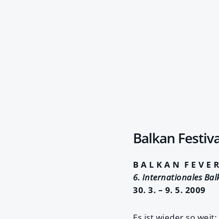
Balkan Festiva
B A L K A N F E V E R
6. Internationales Bal
30. 3. – 9. 5. 2009
Es ist wieder so weit