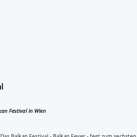
l
kan Festival in Wien
: Das Balkan Festival - Balkan Fever - fegt zum sechste