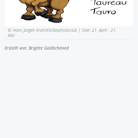
© Hans Jürgen Krahl/Dollarphotoclub |
Stier: 21. April - 21.
Mai
Erstellt von:
Brigitte Goldschmied