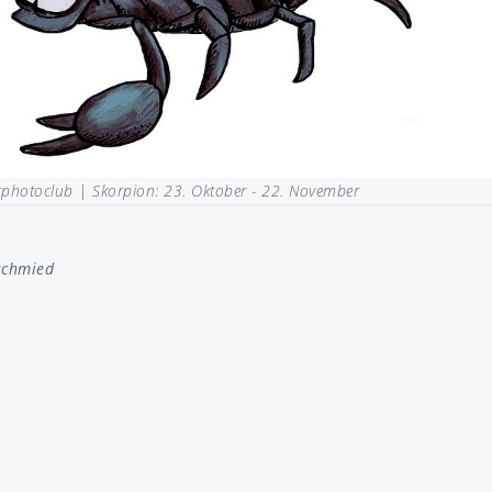
rphotoclub |
Skorpion: 23. Oktober - 22. November
schmied