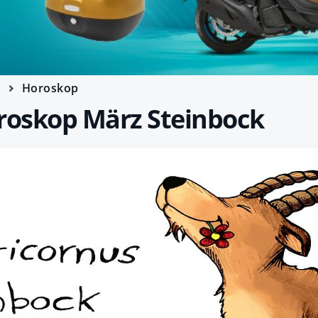
e
Horoskop
oskop März Steinbock