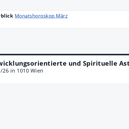
rblick
Monatshoroskop März
wicklungsorientierte und Spirituelle As
3/26
in
1010
Wien