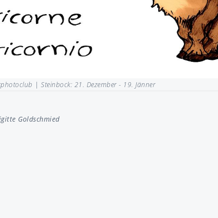
rphotoclub |
Steinbock: 21. Dezember - 19. Jänner
igitte Goldschmied