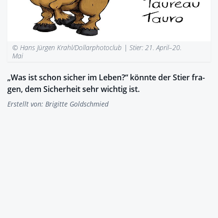
© Hans Jürgen Krahl/Dollarphotoclub |
Stier: 21. April–20.
Mai
„Was ist schon si­cher im Le­ben?“ könn­te der Stier fra­
gen, dem Si­cher­heit sehr wich­tig ist.
Erstellt von:
Brigitte Goldschmied