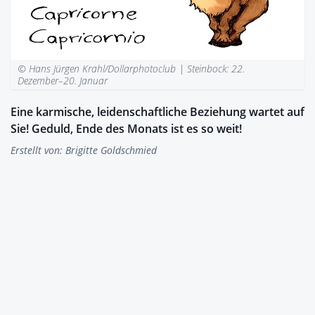
© Hans Jürgen Krahl/Dollarphotoclub |
Steinbock: 22.
Dezember–20. Januar
Eine kar­mi­sche, lei­den­schaft­li­che Be­zie­hung war­tet auf
Sie! Ge­duld, Ende des Mo­nats ist es so weit!
Erstellt von:
Brigitte Goldschmied