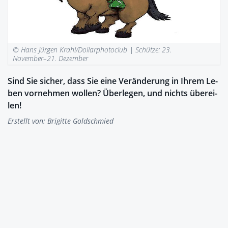
© Hans Jürgen Krahl/Dollarphotoclub |
Schütze: 23.
November–21. Dezember
Sind Sie si­cher, dass Sie eine Ver­än­de­rung in Ih­rem Le­
ben vor­neh­men wol­len? Über­le­gen, und nichts über­ei­
len!
Erstellt von:
Brigitte Goldschmied