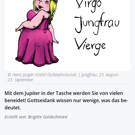
© Hans Jürgen Krahl/ Dollarphotoclub |
Jungfrau: 23. August–
23. September
Mit dem Ju­pi­ter in der Ta­sche wer­den Sie von vie­len
be­nei­det! Gott­sei­dank wis­sen nur we­ni­ge, was das be­
deu­tet.
Erstellt von:
Brigitte Goldschmied