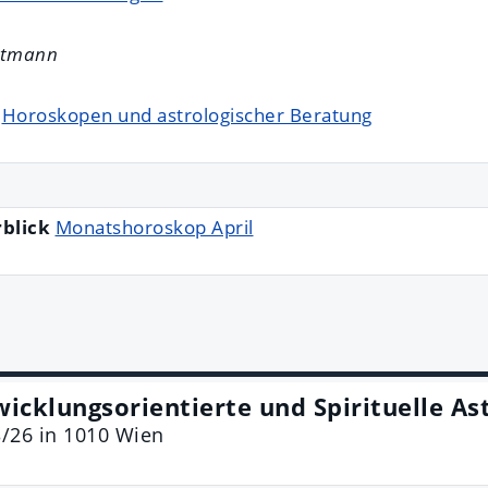
Altmann
n
Horoskopen und astrologischer Beratung
rblick
Monatshoroskop April
wicklungsorientierte und Spirituelle As
3/26
in
1010
Wien