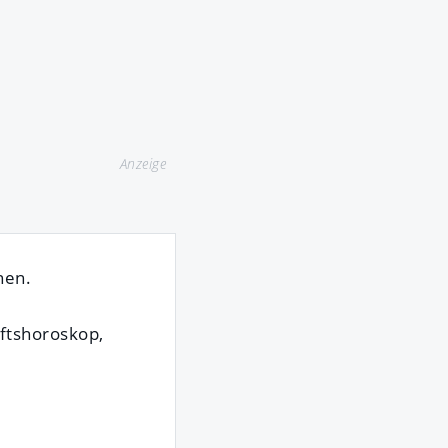
Anzeige
nen.
aftshoroskop,