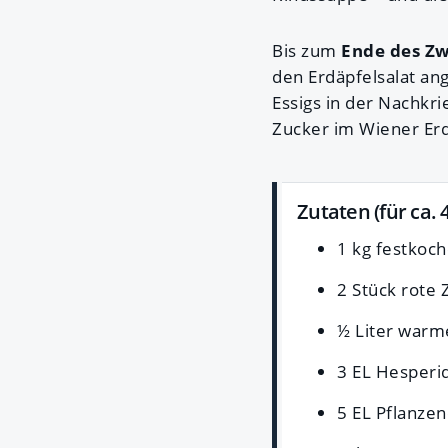
Bis zum
Ende des Zw
den Erdäpfelsalat an
Essigs in der Nachkr
Zucker im Wiener Erd
Zutaten (für ca. 
1 kg festkoch
2 Stück rote 
½ Liter warm
3 EL Hesperid
5 EL Pflanzen