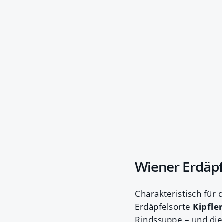
Wiener Erdäpf
Charakteristisch für
Erdäpfelsorte
Kipfle
Rindssuppe – und di