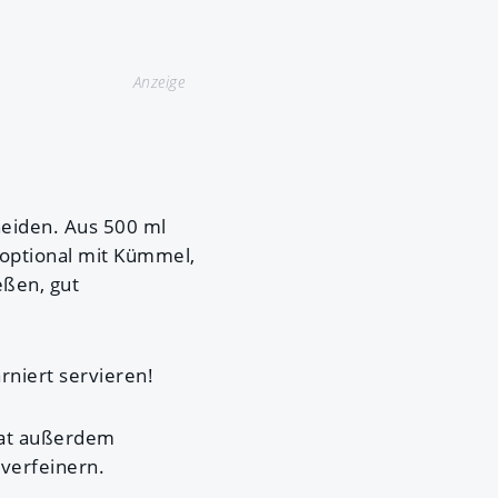
Anzeige
neiden. Aus 500 ml
 (optional mit Kümmel,
eßen, gut
rniert servieren!
lat außerdem
k
verfeinern.