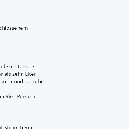
schlossenem
moderne Geräte.
 als zehn Liter
püler und ca. zehn
em Vier-Personen-
it Strom beim