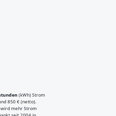
tstunden
(kWh) Strom
nd 850 € (netto).
es wird mehr Strom
ankt seit 2004 in