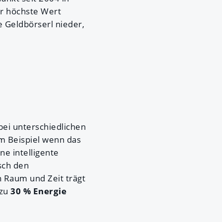
er höchste Wert
e Geldbörserl nieder,
ei unterschiedlichen
m Beispiel wenn das
ne intelligente
sch den
h Raum und Zeit trägt
 zu
30 % Energie