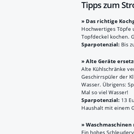
Tipps zum St
» Das richtige Koch
Hochwertiges Töpfe 
Topfdeckel kochen. G
Sparpotenzial:
Bis z
» Alte Geräte erset
Alte Kühlschränke ve
Geschirrspüler der K
Wasser. Übrigens: Sp
Mal so viel Wasser!
Sparpotenzial:
13 Eu
Haushalt mit einem G
» Waschmaschinen 
Ein hohes Schleuder