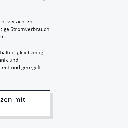
cht verzichten
ötige Stromverbrauch
en.
alter) gleichzeitig
hnik und
ient und geregelt
izen mit