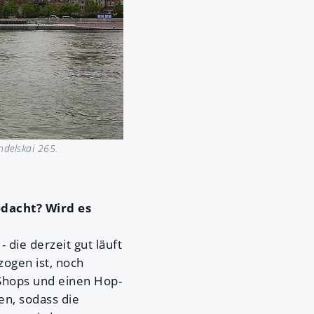
delskai 265.
edacht? Wird es
- die derzeit gut läuft
zogen ist, noch
-Shops und einen Hop-
en, sodass die