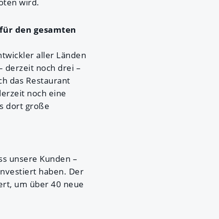
oten wird.
g für den gesamten
twickler aller Länden
 derzeit noch drei –
ch das Restaurant
derzeit noch eine
es dort große
dass unsere Kunden –
investiert haben. Der
iert, um über 40 neue