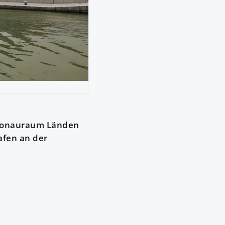
.
r Donauraum Länden
afen an der