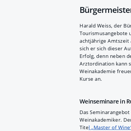
Bürgermeister
Harald Weiss, der Bür
Tourismusangebote un
achtjährige Amtszeit
sich er sich dieser
Erfolg, denn neben d
Arztordination kann 
Weinakademie freuen
Kurse an.
Weinseminare in R
Das Seminarangebot 
Weinakademiker. De
Tite
l „Master of Wine