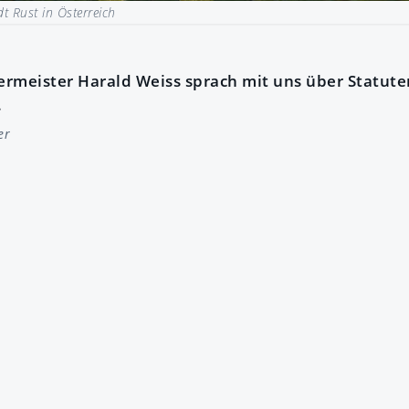
dt Rust in Österreich
germeister Harald Weiss sprach mit uns über Statut
.
er