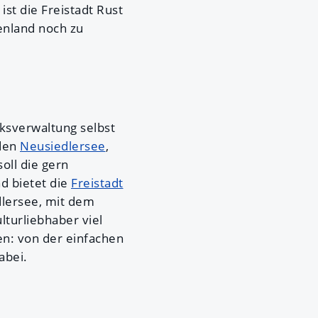
st die Freistadt Rust
enland noch zu
rksverwaltung selbst
 den
Neusiedlersee
,
oll die gern
d bietet die
Freistadt
dlersee, mit dem
lturliebhaber viel
en: von der einfachen
abei.