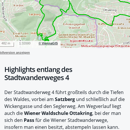
0 / 0
482 m
1:32000
© ViennaGIS
ollversion anzeigen
Highlights entlang des
Stadtwanderweges 4
Der Stadtwanderweg 4 führt großteils durch die Tiefen
des Waldes, vorbei am
Satzberg
und schließlich auf die
Wickengasse und den Seglerweg. Am Wegverlauf liegt
auch die
Wiener Waldschule Ottakring
, bei der man
sich den
Pass
für die Wiener Stadtwanderwege,
insofern man einen besitzt, abstempeln lassen kann.