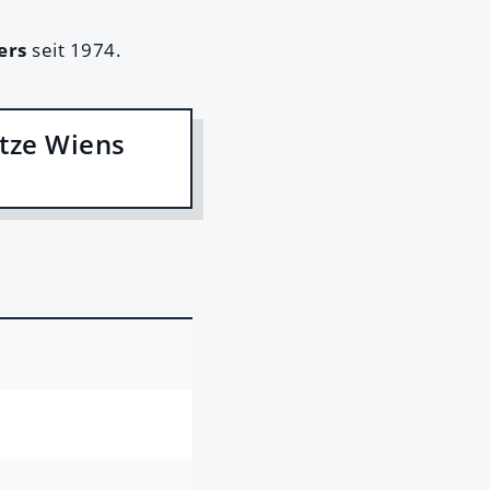
iers
seit 1974.
ätze Wiens