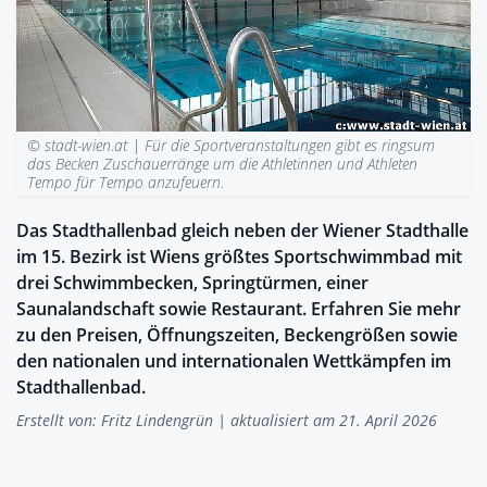
© stadt-wien.at |
Für die Sportveranstaltungen gibt es ringsum
das Becken Zuschauerränge um die Athletinnen und Athleten
Tempo für Tempo anzufeuern.
Das Stadthallenbad gleich neben der Wiener Stadthalle
im 15. Bezirk ist Wiens größtes Sportschwimmbad mit
drei Schwimmbecken, Springtürmen, einer
Saunalandschaft sowie Restaurant. Erfahren Sie mehr
zu den Preisen, Öffnungszeiten, Beckengrößen sowie
den nationalen und internationalen Wettkämpfen im
Stadthallenbad.
Erstellt von:
Fritz Lindengrün
| aktualisiert am 21. April 2026