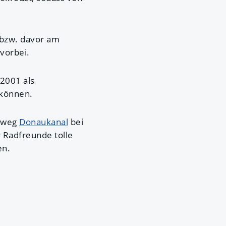
 bzw. davor am
vorbei.
 2001 als
 können.
adweg
Donaukanal
bei
r Radfreunde tolle
en.