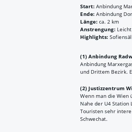
Start:
Anbindung Mar
Ende:
Anbindung Do
Länge:
ca. 2 km
Anstrengung:
Leicht
Highlights:
Sofiensä
(1) Anbindung Radw
Anbindung Marxergas
und Drittem Bezirk. E
(2) Justizzentrum W
Wenn man die Wien ü
Nahe der U4 Station L
Touristen sehr intere
Schwechat.