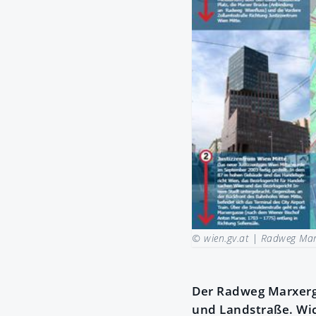
© wien.gv.at |
Radweg Mar
Der Radweg Marxerga
und Landstraße. Wic