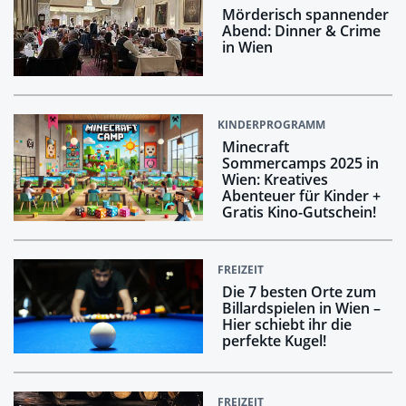
Mörderisch spannender
Abend: Dinner & Crime
in Wien
KINDERPROGRAMM
Minecraft
Sommercamps 2025 in
Wien: Kreatives
Abenteuer für Kinder +
Gratis Kino-Gutschein!
FREIZEIT
Die 7 besten Orte zum
Billardspielen in Wien –
Hier schiebt ihr die
perfekte Kugel!
FREIZEIT