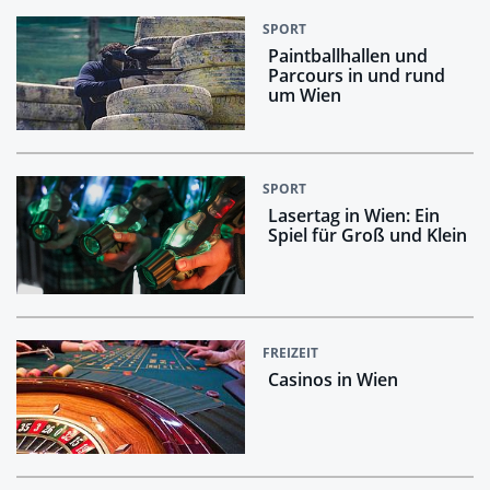
SPORT
Paintballhallen und
Parcours in und rund
um Wien
SPORT
Lasertag in Wien: Ein
Spiel für Groß und Klein
FREIZEIT
Casinos in Wien