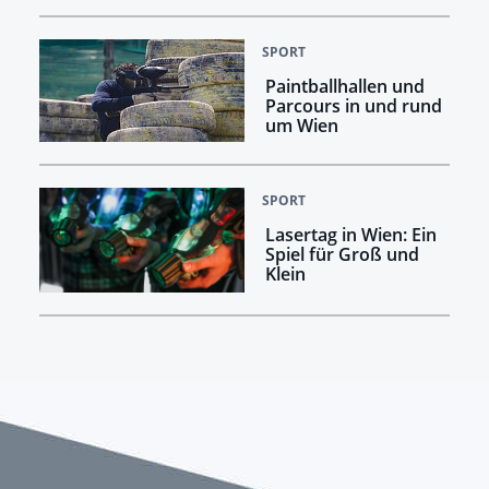
SPORT
Paintballhallen und
Parcours in und rund
um Wien
SPORT
Lasertag in Wien: Ein
Spiel für Groß und
Klein