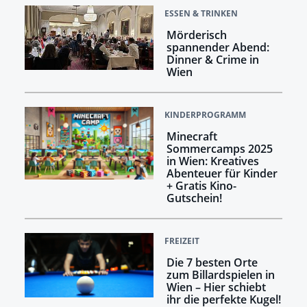
ESSEN & TRINKEN
Mörderisch
spannender Abend:
Dinner & Crime in
Wien
KINDERPROGRAMM
Minecraft
Sommercamps 2025
in Wien: Kreatives
Abenteuer für Kinder
+ Gratis Kino-
Gutschein!
FREIZEIT
Die 7 besten Orte
zum Billardspielen in
Wien – Hier schiebt
ihr die perfekte Kugel!