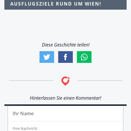
AUSFLUGSZIELE RUND UM WIEN!
Diese Geschichte teilen!
Hinterlassen Sie einen Kommentar!