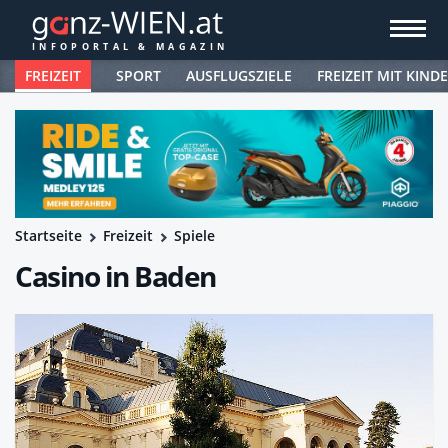
FREIZEIT
SPORT
AUSFLUGSZIELE
FREIZEIT MIT KIND
Startseite
Freizeit
Spiele
Casino in Baden