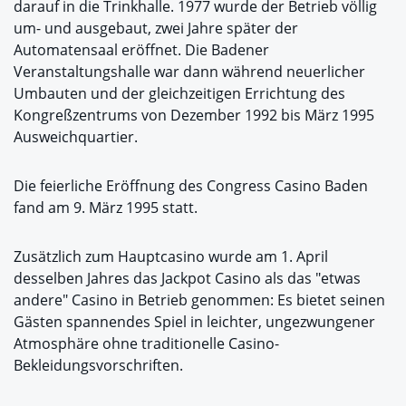
darauf in die Trinkhalle. 1977 wurde der Betrieb völlig
um- und ausgebaut, zwei Jahre später der
Automatensaal eröffnet. Die Badener
Veranstaltungshalle war dann während neuerlicher
Umbauten und der gleichzeitigen Errichtung des
Kongreßzentrums von Dezember 1992 bis März 1995
Ausweichquartier.
Die feierliche Eröffnung des Congress Casino Baden
fand am 9. März 1995 statt.
Zusätzlich zum Hauptcasino wurde am 1. April
desselben Jahres das Jackpot Casino als das "etwas
andere" Casino in Betrieb genommen: Es bietet seinen
Gästen spannendes Spiel in leichter, ungezwungener
Atmosphäre ohne traditionelle Casino-
Bekleidungsvorschriften.