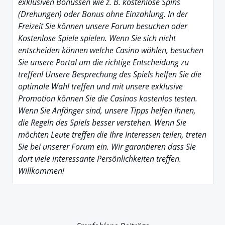
exklusiven Bonussen wie z. B. kostenlose Spins
(Drehungen) oder Bonus ohne Einzahlung. In der
Freizeit Sie können unsere Forum besuchen oder
Kostenlose Spiele spielen. Wenn Sie sich nicht
entscheiden können welche Casino wählen, besuchen
Sie unsere Portal um die richtige Entscheidung zu
treffen! Unsere Besprechung des Spiels helfen Sie die
optimale Wahl treffen und mit unsere exklusive
Promotion können Sie die Casinos kostenlos testen.
Wenn Sie Anfänger sind, unsere Tipps helfen Ihnen,
die Regeln des Spiels besser verstehen. Wenn Sie
möchten Leute treffen die Ihre Interessen teilen, treten
Sie bei unserer Forum ein. Wir garantieren dass Sie
dort viele interessante Persönlichkeiten treffen.
Willkommen!