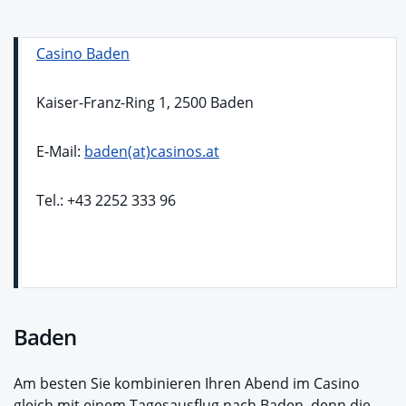
Casino Baden
Kaiser-Franz-Ring 1, 2500 Baden
E-Mail:
baden(at)casinos.at
Tel.: +43 2252 333 96
Baden
Am besten Sie kombinieren Ihren Abend im Casino
gleich mit einem Tagesausflug nach Baden, denn die