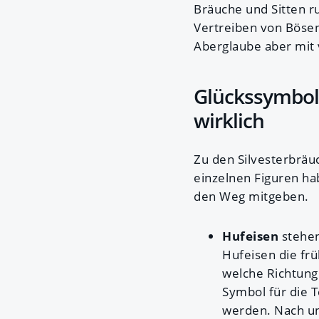
Bräuche und Sitten r
Vertreiben von Bösen
Aberglaube aber mit v
Glückssymbole
wirklich
Zu den Silvesterbräu
einzelnen Figuren ha
den Weg mitgeben.
Hufeisen
stehe
Hufeisen die frü
welche Richtung 
Symbol für die 
werden. Nach un