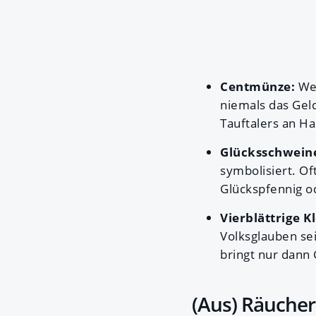
Centmünze:
Wer
niemals das Gel
Tauftalers an Ha
Glücksschwein
symbolisiert. Of
Glückspfennig od
Vierblättrige K
Volksglauben sei
bringt nur dann
(Aus) Räucher