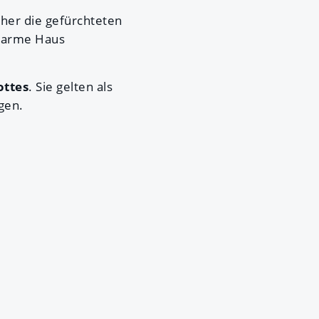
rüher die gefürchteten
warme Haus
ottes
. Sie gelten als
gen.