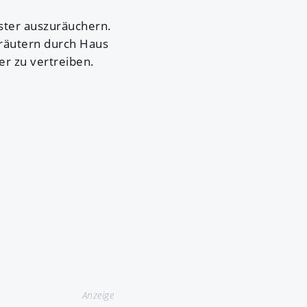
vester auszuräuchern.
räutern durch Haus
r zu vertreiben.
Anzeige