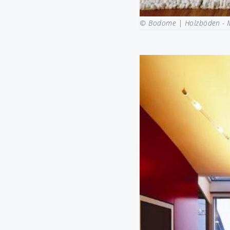
© Bodome |
Holzböden - 