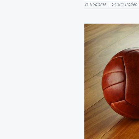
© Bodome |
Geölte Boden