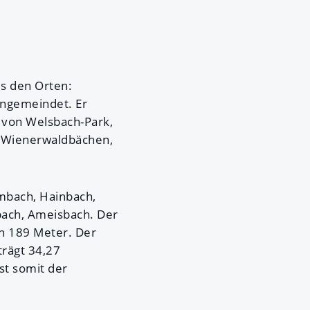
s den Orten:
ingemeindet. Er
r von Welsbach-Park,
n Wienerwaldbächen,
mbach, Hainbach,
bach, Ameisbach. Der
on 189 Meter. Der
trägt 34,27
st somit der