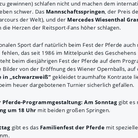
zu gewinnen) schlafen nicht und machen dem internat
Leben schwer. Das
Mannschaftsspringen
, der Preis d
Parcours der Welt), und der
Mercedes Wiesenthal Gra
 die Herzen der Reitsport-Fans höher schlagen.
nalen Sport darf natürlich beim Fest der Pferde auch 
m
fehlen, das seit 1986 im Mittelpunkt des Geschehens 
steht beim diesjährigen Fest der Pferde auf dem Pro
 Bilder von der Eröffnung des Wiener Opernballs, auf
 in „schwarzweiß“
gekleidet traumhafte Kontraste li
 beim heuer dargebotenen Turnier sicherlich gefallen.
er Pferde-Programmgestaltung: Am Sonntag
gibt es
ung um 18 Uhr
mit beiden großen Springen.
ttag
gibt es das
Familienfest der Pferde
mit speziell
amm.