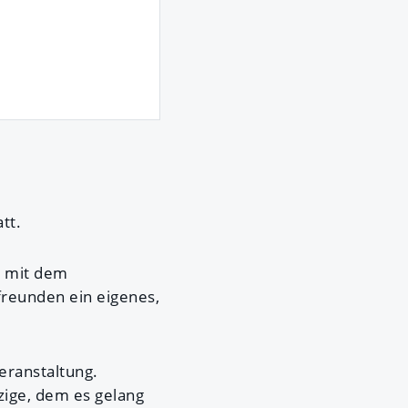
tt.
r
mit dem
efreunden ein eigenes,
eranstaltung.
nzige, dem es gelang