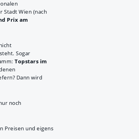
ionalen
er Stadt Wien (nach
nd Prix am
nicht
steht. Sogar
gramm:
Topstars im
 denen
efern? Dann wird
 nur noch
en Preisen und eigens