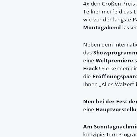
4x den Großen Preis 
Teilnehmerfeld das 
wie vor der längste 
Montagabend
lassen
Neben dem internatio
das
Showprogram
eine
Weltpremiere
Frack!
Sie kennen die
die
Eröffnungspaare
Ihnen „Alles Walzer“
Neu bei der Fest d
eine
Hauptvorstell
Am Sonntagnachmi
konzipiertem Progr