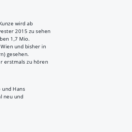
Kunze wird ab
vester 2015 zu sehen
ben 1,7 Mio.
Wien und bisher in
rn) gesehen.
r erstmals zu hören
e und Hans
l neu und