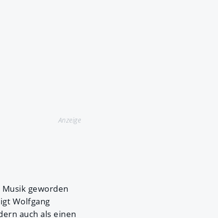
Anzeige
en Musik geworden
igt Wolfgang
dern auch als einen