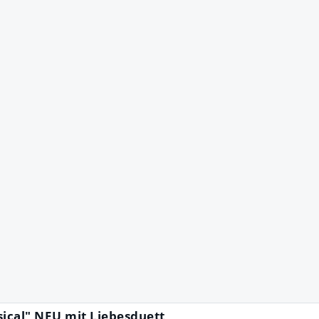
ical" NEU mit Liebesduett