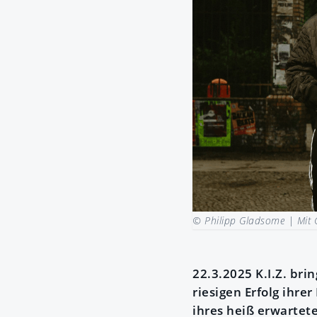
© Philipp Gladsome |
Mit 
22.3.2025 K.I.Z. bri
riesigen Erfolg ihr
ihres heiß erwartete