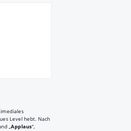
timediales
eues Level hebt. Nach
und „
Applaus
“,