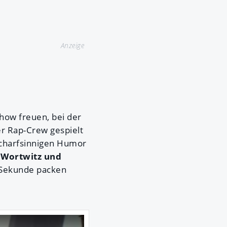
Anzeige
Show freuen, bei der
er Rap-Crew gespielt
 scharfsinnigen Humor
 Wortwitz und
n Sekunde packen