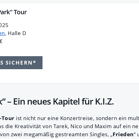
 Park" Tour
025
en
, Halle D
€
TS SICHERN*
“ – Ein neues Kapitel für K.I.Z.
“-Tour
ist nicht nur eine Konzertreise, sondern ein mul
 die Kreativität von Tarek, Nico und Maxim auf ein n
 von zwei megamäßig gestreamten Singles, „
Frieden
“ 