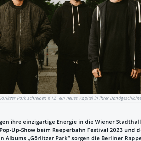
Görlitzer Park schreiben K.I.Z. ein neues Kapitel in ihrer Bandgeschicht
ngen ihre einzigartige Energie in die Wiener Stadtha
er Pop-Up-Show beim Reeperbahn Festival 2023 und d
n Albums „Görlitzer Park“ sorgen die Berliner Rappe