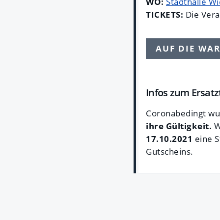
WO:
Stadthalle W
TICKETS:
Die Veran
AUF DIE WAR
Infos zum Ersat
Coronabedingt wu
ihre Gültigkeit.
W
17.10.2021
eine S
Gutscheins.