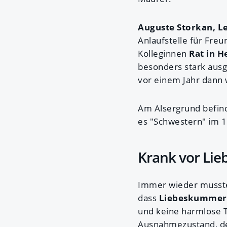
Auguste Storkan, Le
Anlaufstelle für Fre
Kolleginnen
Rat in 
besonders stark aus
vor einem Jahr dann w
Am Alsergrund befind
es "Schwestern" im 1
Krank vor Lie
Immer wieder musste
dass
Liebeskumme
und keine harmlose T
Ausnahmezustand, der