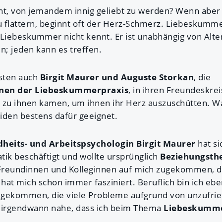
ht, von jemandem innig geliebt zu werden? Wenn aber
 flattern, beginnt oft der Herz-Schmerz. Liebeskummer
iebeskummer nicht kennt. Er ist unabhängig von Alte
n; jeden kann es treffen.
sten auch
Birgit Maurer und Auguste Storkan
, die
nen der Liebeskummerpraxis
, in ihren Freundeskre
 zu ihnen kamen, um ihnen ihr Herz auszuschütten. W
iden bestens dafür geeignet.
dheits- und Arbeitspsychologin Birgit Maurer
hat si
tik beschäftigt und wollte ursprünglich
Beziehungsth
Freundinnen und Kolleginnen auf mich zugekommen, di
 hat mich schon immer fasziniert. Beruflich bin ich eben
 gekommen, die viele Probleme aufgrund von unzufr
lt irgendwann nahe, dass ich beim Thema
Liebeskumm