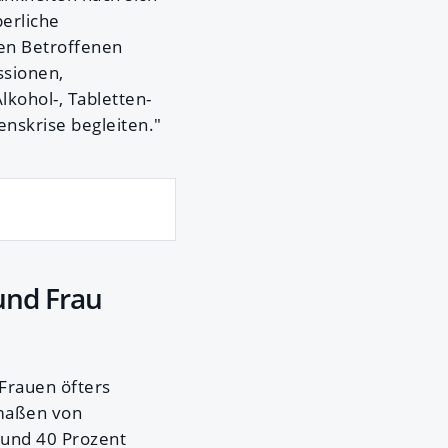
erliche
en Betroffenen
ssionen,
kohol-, Tabletten-
nskrise begleiten."
und Frau
h Frauen öfters
rmaßen von
 und 40 Prozent