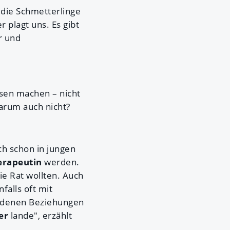
 die Schmetterlinge
 plagt uns. Es gibt
r und
isen machen – nicht
arum auch nicht?
ch schon in jungen
erapeutin
werden.
e Rat wollten. Auch
falls oft mit
iedenen Beziehungen
er
lande", erzählt