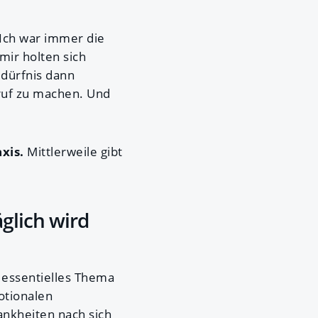
 "Ich war immer die
mir holten sich
edürfnis dann
ruf zu machen. Und
xis.
Mittlerweile gibt
glich wird
 essentielles Thema
otionalen
ankheiten nach sich