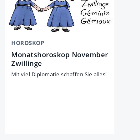
HOROSKOP
Monatshoroskop November
Zwillinge
Mit viel Di­plo­ma­tie schaf­fen Sie al­les!