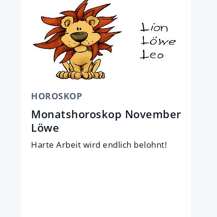
HOROSKOP
Monatshoroskop November
Löwe
Har­te Ar­beit wird end­lich be­lohnt!