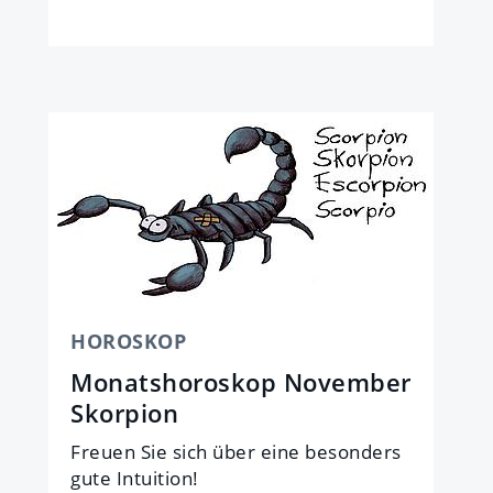
HOROSKOP
Monatshoroskop November
Skorpion
Freu­en Sie sich über eine be­son­ders
gute In­tui­ti­on!