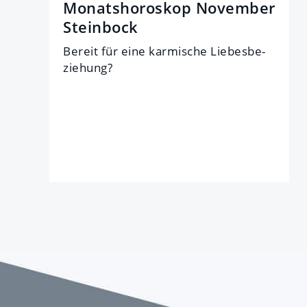
Monatshoroskop November
Steinbock
Be­reit für eine kar­mi­sche Lie­bes­be­
zie­hung?