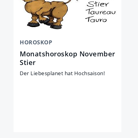
HOROSKOP
Monatshoroskop November
Stier
Der Lie­bes­pla­net hat Hoch­sai­son!