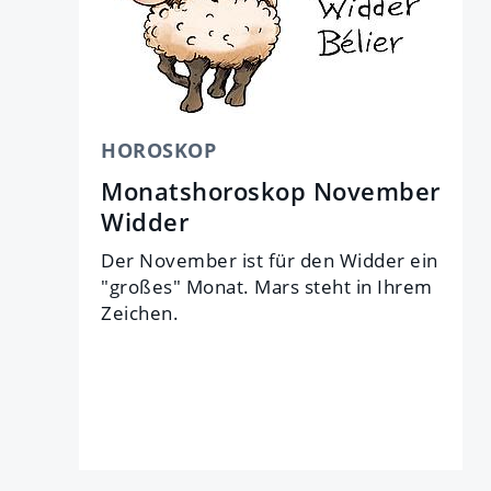
HOROSKOP
Monatshoroskop November
Widder
Der No­vem­ber ist für den Widder ein
"gro­ßes" Mo­nat. Mars steht in Ih­rem
Zei­chen.