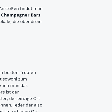
 Anstoßen findet man
d Champagner Bars
okale, die obendrein
en besten Tropfen
dt sowohl zum
 kann man das
s ist der
ler, der einzige Ort
nnen. Jeder der also
er am richtigen Ort.