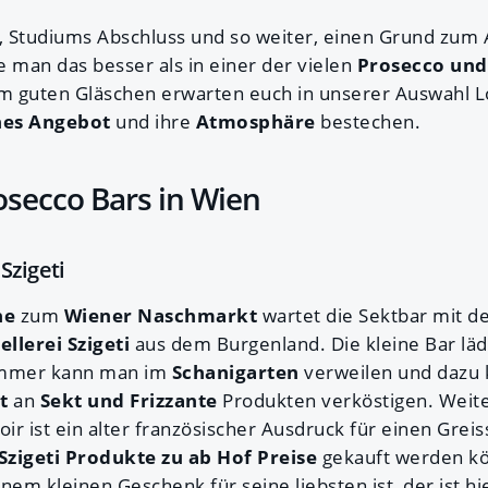
g, Studiums Abschluss und so weiter, einen Grund zum
man das besser als in einer der vielen
Prosecco un
m guten Gläschen erwarten euch in unserer Auswahl L
hes Angebot
und ihre
Atmosphäre
bestechen.
osecco Bars in Wien
Szigeti
he
zum
Wiener Naschmarkt
wartet die Sektbar mit d
ellerei Szigeti
aus dem Burgenland. Die kleine Bar lä
Sommer kann man im
Schanigarten
verweilen und dazu
t
an
Sekt und Frizzante
Produkten verköstigen. Weiter
r ist ein alter französischer Ausdruck für einen Greiss
 Szigeti Produkte zu ab Hof Preise
gekauft werden kö
nem kleinen Geschenk für seine liebsten ist, der ist hi