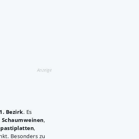
Anzeige
1. Bezirk
. Es
nd Schaumweinen
,
ipastiplatten
,
nkt. Besonders zu