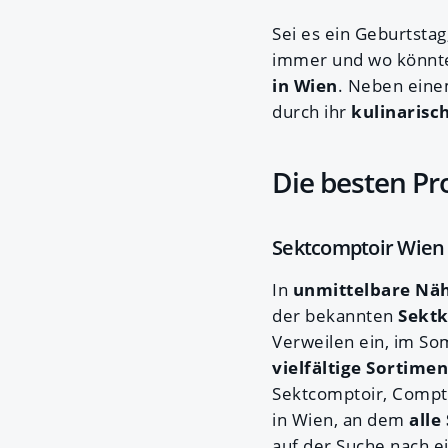
Sei es ein Geburtsta
immer und wo könnte 
in Wien
. Neben eine
durch ihr
kulinarisc
Die besten Pr
Sektcomptoir Wien 
In
unmittelbare Nä
der bekannten
Sektk
Verweilen ein, im 
vielfältige Sortimen
Sektcomptoir, Comptoi
in Wien, an dem
alle
auf der Suche nach ei