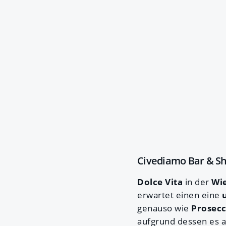
Civediamo Bar & S
Dolce Vita
in der
Wi
erwartet einen eine
genauso wie
Prosecc
aufgrund dessen es a