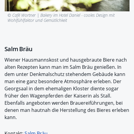
© Café Wortner |
Bakery im Hotel Daniel - cooles Design mit
Wohlfühlfaktor und Gemütlichkeit
Salm Bräu
Wiener Hausmannskost und hausgebraute Biere nach
alten Rezepten kann man im Salm Bräu genießen. In
dem unter Denkmalschutz stehendem Gebäude kann
man eine ganz besondere Atmosphäre erleben. Der
Georgsaal in dem ehemaligen Kloster diente sogar
früher den Wagenpferden der Kaiserin als Stall.
Ebenfalls angeboten werden Brauereiführungen, bei
denen man hautnah die Herstellung des Bieres erleben
kann.
Kontakt:
Salm Bräu