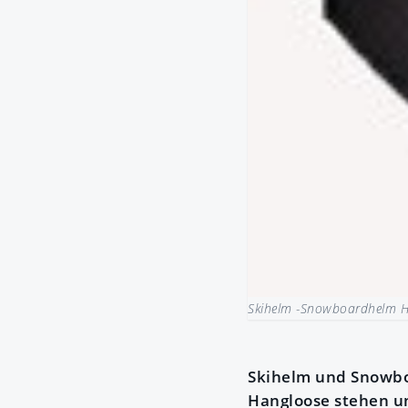
Skihelm -Snowboardhelm H
Skihelm und Snowboa
Hangloose stehen u