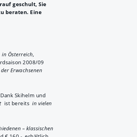
auf geschult, Sie
zu beraten. Eine
r
in Österreich,
ardsaison 2008/09
l der Erwachsenen
, Dank Skihelm und
t
ist bereits
in vielen
chiedenen – klassischen
 € 160,- erhältlich.