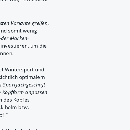
gsten Variante greifen
,
nd somit wenig
oder Marken-
 investieren, um die
önnen.
t Wintersport und
sichtlich optimalem
 Sportfachgeschäft
gen Kopfform anpassen
n des Kopfes
 Skihelm bzw.
pf.“