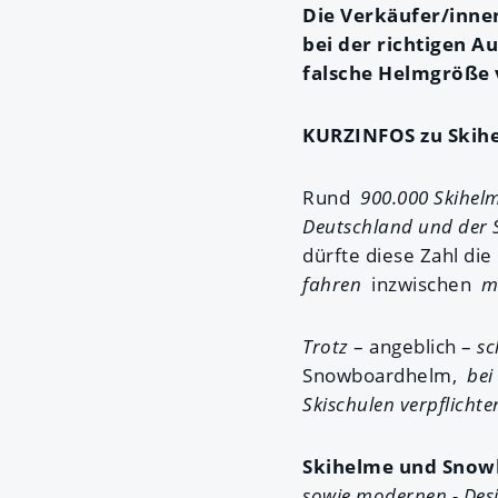
Die Verkäufer/innen
bei der richtigen A
falsche Helmgröße v
KURZINFOS zu Skih
Rund
900.000 Skihe
Deutschland und der S
dürfte diese Zahl die
fahren
inzwischen
m
Trotz
– angeblich –
sc
Snowboardhelm,
bei
Skischulen verpflichte
Skihelme und Snow
sowie modernen - Des