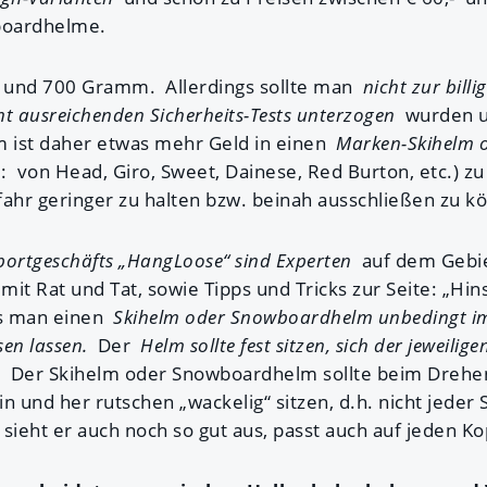
boardhelme.
 und 700 Gramm. Allerdings sollte man
nicht zur billi
ht ausreichenden Sicherheits-Tests unterzogen
wurden u
m ist daher etwas mehr Geld in einen
Marken-Skihelm 
: von Head, Giro, Sweet, Dainese, Red Burton, etc.) zu
fahr geringer zu halten bzw. beinah ausschließen zu k
Sportgeschäfts „HangLoose“ sind Experten
auf dem Gebie
it Rat und Tat, sowie Tipps und Tricks zur Seite: „Hin
s man einen
Skihelm oder Snowboardhelm unbedingt im
sen lassen.
Der
Helm sollte fest sitzen, sich der jeweili
.
Der Skihelm oder Snowboardhelm sollte beim Drehe
n und her rutschen „wackelig“ sitzen, d.h. nicht jeder
ieht er auch noch so gut aus, passt auch auf jeden Ko