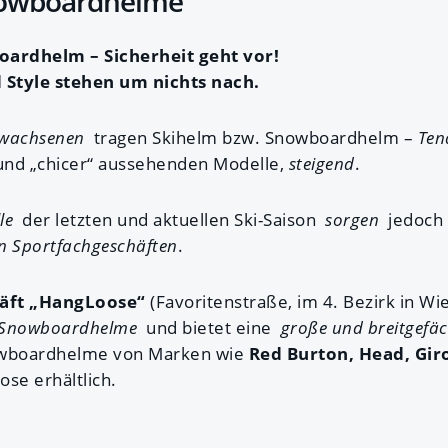
nowboardhelme
ardhelm – Sicherheit geht vor!
 Style stehen um nichts nach.
Erwachsenen
tragen Skihelm bzw. Snowboardhelm –
Ten
nd „chicer“ aussehenden Modelle,
steigend
.
le
der letzten und aktuellen Ski-Saison
sorgen
jedoc
n Sportfachgeschäften
.
äft „HangLoose“
(Favoritenstraße, im 4. Bezirk in Wi
 Snowboardhelme
und bietet eine
große und breitgefä
nowboardhelme von Marken wie
Red Burton, Head, Gir
ose erhältlich.