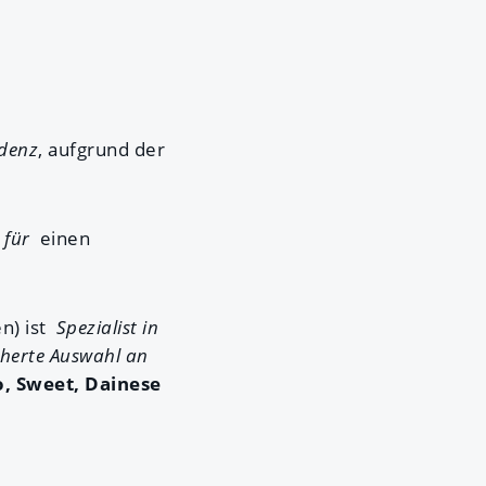
denz
, aufgrund der
h
für
einen
en) ist
Spezialist in
cherte Auswahl an
o, Sweet, Dainese