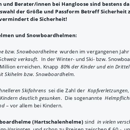
 und Berater/innen bei Hangloose sind bestens dar
uswahl der Größe und Passform Betreff Sicherheit 
ermindert die Sicherheit!
elmen und Snowboardhelmen:
lme bzw. Snowboardhelme
wurden im vergangenen Jah
chweiz verkauft.
In der Winter- und Ski- bzw. Snowbo
 Million erreichen. Knapp
80% der Kinder und ein Dritte
it Skihelm bzw. Snowboardhelm.
hnelleren Skifahrens
sei die Zahl der
Kopfverletzungen
 Kindern deutlich gesunken
. Die sogenannte
Helmpflich
nd
– vor allem bei Kindern.
boardhelme (Hartschalenhelme)
sind
in vielen vers
ign-Varianten
und schon zu Preisen zwischen € 60,- und