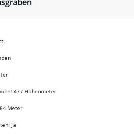
asgraben
ht
unden
eter
shöhe: 477 Höhenmeter
84 Meter
ten: Ja