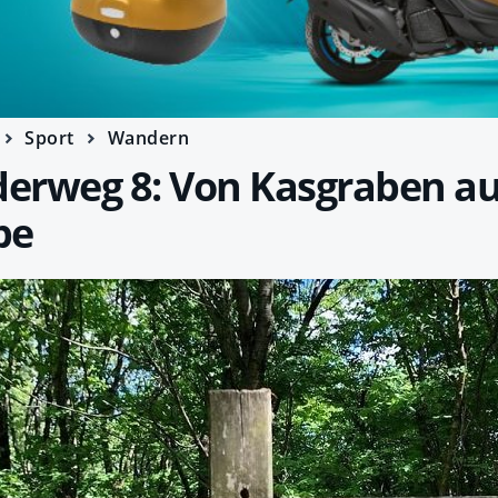
Sport
Wandern
erweg 8: Von Kasgraben au
pe