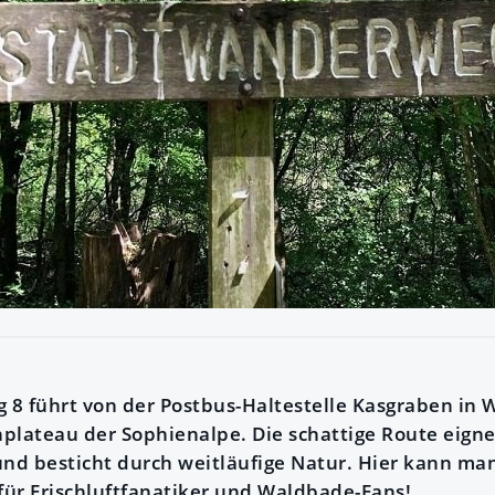
8 führt von der Postbus-Haltestelle Kasgraben in 
plateau der Sophienalpe. Die schattige Route eignet
d besticht durch weitläufige Natur. Hier kann man 
 für Frischluftfanatiker und Waldbade-Fans!