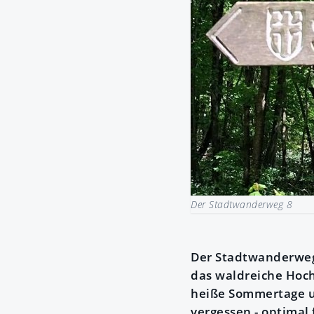
Der Stadtwanderweg 8
Der Stadtwanderweg 
das waldreiche Hoch
heiße Sommertage un
vergessen - optimal