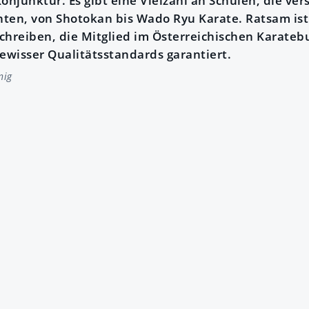
onjunktur. Es gibt eine Vielzahl an Schulen, die ve
hten, von Shotokan bis Wado Ryu Karate. Ratsam ist e
chreiben, die Mitglied im Österreichischen Karatebu
gewisser Qualitätsstandards garantiert.
nig