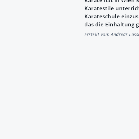
Karate hat in Wien K
Karatestile unterric
Karateschule einzus
das die Einhaltung 
Erstellt von:
Andreas Lass