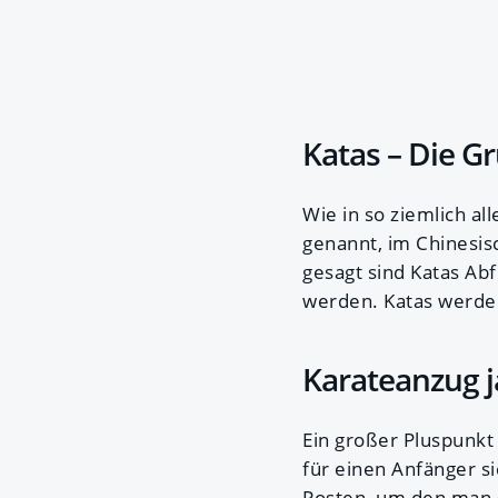
Katas – Die G
Wie in so ziemlich al
genannt, im Chinesis
gesagt sind Katas Ab
werden. Katas werde
Karateanzug j
Ein großer Pluspunkt 
für einen Anfänger si
Posten, um den man s