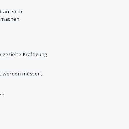
t an einer
t machen.
gezielte Kräftigung
gt werden müssen,
..