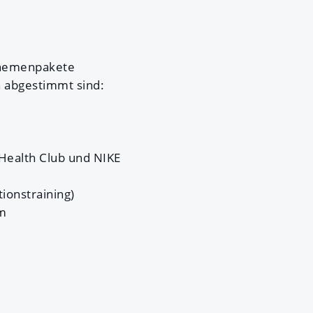
 Themenpakete
n abgestimmt sind:
 Health Club und NIKE
tionstraining)
um