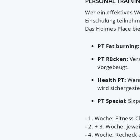
PERSONAL TRAINI
Wer ein effektives W
Einschulung teilneh
Das Holmes Place bie
PT Fat burning:
PT Rücken:
Vers
vorgebeugt.
Health PT:
Wenn 
wird sichergeste
PT Spezial:
Sixpa
- 1. Woche: Fitness-C
- 2. + 3. Woche: jewe
- 4. Woche: Recheck 