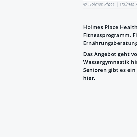
© Holmes Place |
Holmes P
Holmes Place Health 
Fitnessprogramm. F
Ernährungsberatung
Das Angebot geht v
Wassergymnastik hin
Senioren gibt es ein
hier.