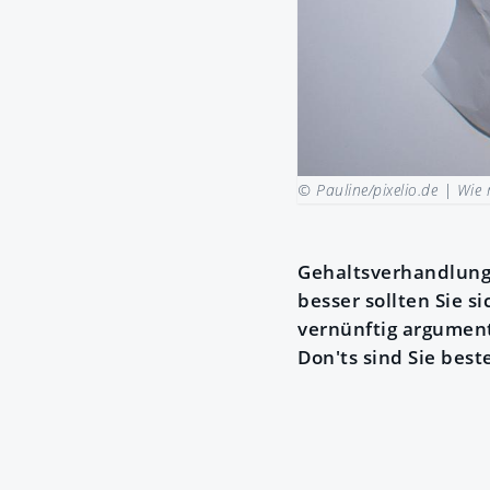
© Pauline/pixelio.de |
Wie 
Gehaltsverhandlung
besser sollten Sie s
vernünftig argument
Don'ts sind Sie bes