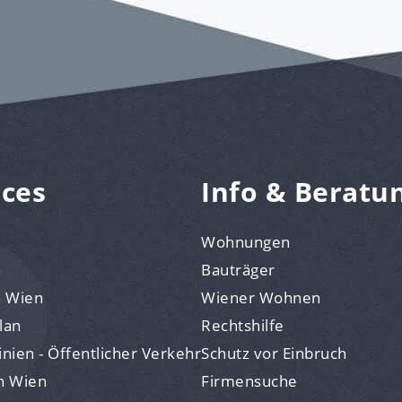
ices
Info & Beratu
Wohnungen
n
Bauträger
n Wien
Wiener Wohnen
lan
Rechtshilfe
nien - Öffentlicher Verkehr
Schutz vor Einbruch
n Wien
Firmensuche