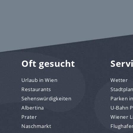
Oft gesucht
Serv
Urlaub in Wien
Wetter
Restaurants
Stadtpla
Sehenswürdigkeiten
Parken i
Albertina
U-Bahn P
Prater
Wiener Li
Naschmarkt
Flughafe