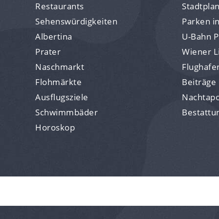
Restaurants
Stadtpla
Sehenswürdigkeiten
Parken i
Albertina
U-Bahn P
Prater
Wiener Li
Naschmarkt
Flughafe
Flohmärkte
Beiträge
Ausflugsziele
Nachtap
Schwimmbäder
Bestattu
Horoskop