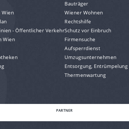
n
Bauträger
n Wien
Wiener Wohnen
lan
Rechtshilfe
nien - Öffentlicher Verkehr
Schutz vor Einbruch
n Wien
Firmensuche
Aufsperrdienst
otheken
Umzugsunternehmen
ng
Entsorgung, Entrümpelung
Thermenwartung
PARTNER