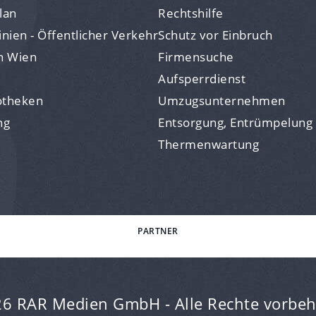
lan
Rechtshilfe
nien - Öffentlicher Verkehr
Schutz vor Einbruch
n Wien
Firmensuche
Aufsperrdienst
otheken
Umzugsunternehmen
ng
Entsorgung, Entrümpelung
Thermenwartung
PARTNER
6 RAR Medien GmbH - Alle Rechte vorbeh