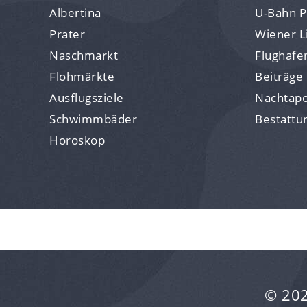
Albertina
U-Bahn P
Prater
Wiener Li
Naschmarkt
Flughafe
Flohmärkte
Beiträge
Ausflugsziele
Nachtap
Schwimmbäder
Bestattu
Horoskop
© 202