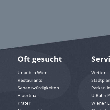
Oft gesucht
Serv
Urlaub in Wien
Wetter
Restaurants
Stadtpla
Sehenswürdigkeiten
Parken i
Albertina
U-Bahn P
Prater
Wiener Li