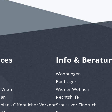
ices
Info & Beratu
Wohnungen
n
Bauträger
n Wien
Wiener Wohnen
lan
Rechtshilfe
nien - Öffentlicher Verkehr
Schutz vor Einbruch